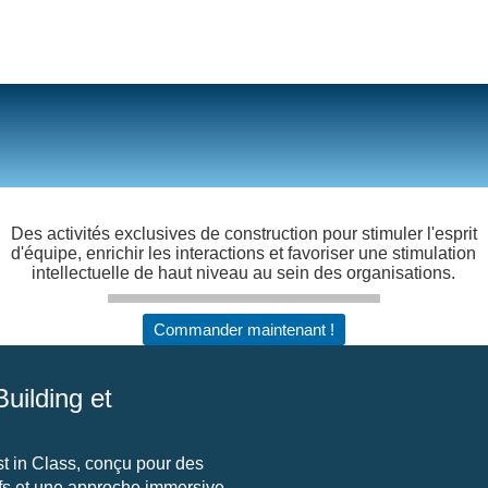
teliers
Nos Intensifs
Reservez votre place
World
Des activités exclusives de construction pour stimuler l'esprit
d'équipe, enrichir les interactions et favoriser une stimulation
intellectuelle de haut niveau au sein des organisations.
Commander maintenant !
uilding et
 in Class, conçu pour des
fs et une approche immersive,