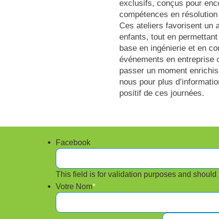
exclusifs, conçus pour enco
compétences en résolution 
Ces ateliers favorisent un 
enfants, tout en permettant
base en ingénierie et en c
événements en entreprise o
passer un moment enrichiss
nous pour plus d’informatio
positif de ces journées.
Facebook
This field is for validation purposes and should
Votre Nom
*