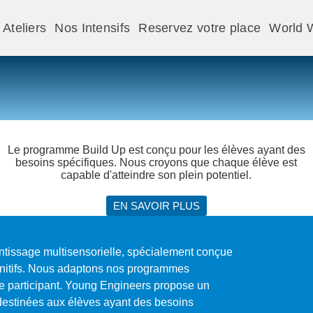
Ateliers
Nos Intensifs
Reservez votre place
World 
Le programme Build Up est conçu pour les élèves ayant des
besoins spécifiques. Nous croyons que chaque élève est
capable d'atteindre son plein potentiel.
EN SAVOIR PLUS
ntissage multisensorielle, spécialement conçue
gnitifs. Nous adaptons nos programmes
e participant. Young Engineers propose un
 destinées aux élèves ayant des besoins